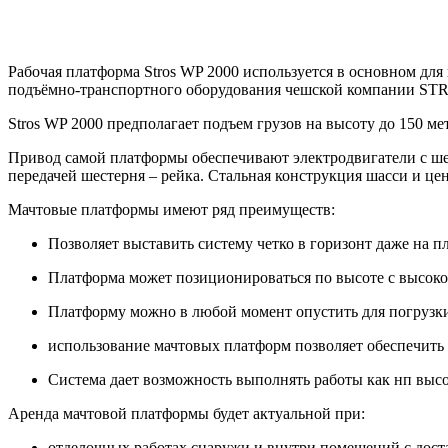
Рабочая платформа Stros WP 2000 используется в основном дл
подъёмно-транспортного оборудования чешской компании ST
Stros WP 2000 предполагает подъем грузов на высоту до 150 м
Привод самой платформы обеспечивают электродвигатели с шес
передачей шестерня – рейка. Стальная конструкция шасси и 
Мачтовые платформы имеют ряд преимуществ:
Позволяет выставить систему четко в горизонт даже на п
Платформа может позиционироваться по высоте с высоко
Платформу можно в любой момент опустить для погрузки
использование мачтовых платформ позволяет обеспечить в
Система дает возможность выполнять работы как нп высот
Аренда мачтовой платформы будет актуальной при:
отделочных работах снаружи и внутри помещений с дост