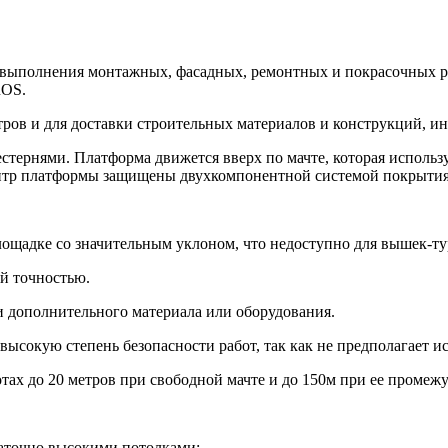
я выполнения монтажных, фасадных, ремонтных и покрасочных р
ROS.
етров и для доставки строительных материалов и конструкций, и
тернями. Платформа движется вверх по мачте, которая использ
центр платформы защищены двухкомпонентной системой покрытия
лощадке со значительным уклоном, что недоступно для вышек-ту
й точностью.
 дополнительного материала или оборудования.
ысокую степень безопасности работ, так как не предполагает и
ах до 20 метров при свободной мачте и до 150м при ее промежу
аточно высокими потолками;