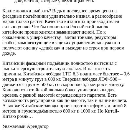
документов, которые у «Кузницы» есть.
Какие люльки выбрать? Ведь в последнее время цена на
фасадные подъёмники удивительно низкая, а разнообразие
марок только растёт. Качество китайских производителей
сильно упало. Что бы попасть на Российский рынок
китайские производители заманивают ценой. Но к
сожалению в ущерб качеству - метал тоньше, редукторы
слабее, комплектующие в ящиках управления заслуженно
получают оценку «дешёвка» и выходят из строя при первом
дожде.
Китайский фасадный подъёмник полностью вытеснил с
рынка тверскую строительную люльку. И на это есть
причины. Китайская лебёдка LTD 6,3 поднимает быстрее – 9,6
метра в минуту груз в 600 кг. Тверская лебёдка ЛЭФ-500 –
движется с грузом 500 кг. со скоростью 5,5 метров в минуту.
Консоли от китайской люльки более универсальны для
кровель с разной высотой ограждающего парапета. Есть
возможность регулировки как по высоте, так и длине вылета.
А так же Китайские заводы производят платформы длиной 8
метров и грузоподъёмностью 800 кг и 1000 кг. Но Китай-
Китаю рознь…
Уважаемый Арендатор