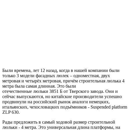
Были времена, лет 12 назад, когда в нашей компании были
только 3
модели фасадных люлек
– одноместная, двух
метровая и четырёх метровая, причём
строительная люлька 4
метра
была самая длинная. Это были
отечественные
люльки
3851 Б от Тверского завода
. Они и
сейчас выпускаются, но китайские производители успешно
продвинули на российский рынок
аналоги немецких,
итальянских, чехословацких подъёмников -
Suspended platform
ZLP 630.
Рады предложить
в
самый ходовой
размер строительной
люльки
-
4 метра
. Это универсальная длина платформы, на