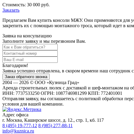
Стоимость:
30 000 руб.
Заказать
Предлагаем Вам купить консоли МЖУ. Они применяются для 
закрепить их с помощью монтажного троса, который идет в к
Заявка на консультацию
Заполните заявку и мы перезвоним Вам.
Благодарим!
Заявка успешно отправлена, в скором времени наш сотрудник с
2004 — 2026 © ООО «Кузница Град»
Аренда строительных люлек с доставкой и шеф-монтажом на об
ИНН: 7737533250 ОГРН: 1087746981299 КПП: 772401001
Отправляя заявку, вы соглашаетесь с политикой обработки пе
условия для вашей компании.
Адрес офиса
г. Москва, Каширское шоссе, д. 12., стр. 1, кб. 117
8 (495) 19-777-12
8 (985) 277-88-11
info@kuznica.ru